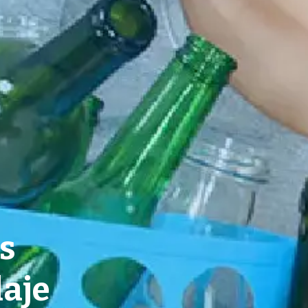
s
laje