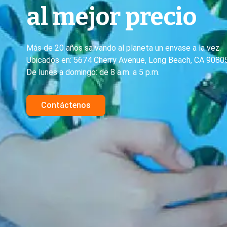
al mejor precio
Más de 20 años salvando al planeta un envase a la vez.
Ubicados en: 5674 Cherry Avenue, Long Beach, CA 9080
De lunes a domingo: de 8 a.m. a 5 p.m.
Contáctenos